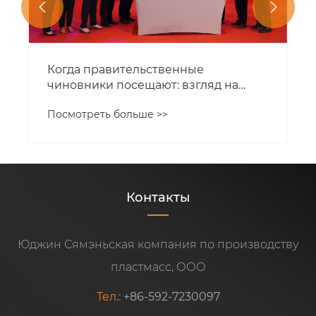


Когда правительственные
чиновники посещают: взгляд на
фабрику стеклоочистителей Yujin
Посмотреть больше >>
Контакты
Юджин Сямэньская компания по производству
пластмасс, ООО
Тел.:
+86-592-7230097