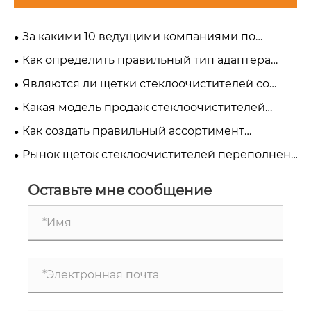
За какими 10 ведущими компаниями по
производству щеток стеклоочистителей стоит
Как определить правильный тип адаптера
следить в 2026 году?
стеклоочистителя для любого автомобиля
Являются ли щетки стеклоочистителей со
встроенным распылителем вашей следующей
Какая модель продаж стеклоочистителей
возможностью роста?
лучше всего подходит вашему бизнесу?
Как создать правильный ассортимент
продукции для щеток стеклоочистителя для
Рынок щеток стеклоочистителей переполнен.
нового рынка
Как вы выделяетесь?
Оставьте мне сообщение