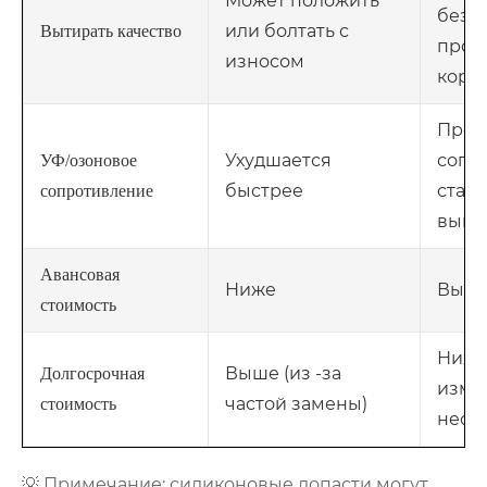
Может положить
безм
или болтать с
Вытирать качество
прот
износом
коро
Прев
Ухудшается
сопр
УФ/озоновое
быстрее
стар
сопротивление
выве
Авансовая
Ниже
Выш
стоимость
Ниже
Выше (из -за
Долгосрочная
изме
частой замены)
стоимость
необ
💡 Примечание: силиконовые лопасти могут