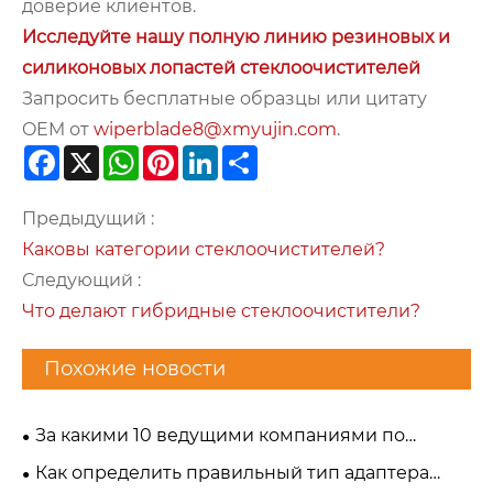
доверие клиентов.
Исследуйте нашу полную линию резиновых и
силиконовых лопастей стеклоочистителей
Запросить бесплатные образцы или цитату
OEM от
wiperblade8@xmyujin.com
.
Facebook
X
WhatsApp
Pinterest
LinkedIn
Share
Предыдущий :
Каковы категории стеклоочистителей?
Следующий :
Что делают гибридные стеклоочистители?
Похожие новости
За какими 10 ведущими компаниями по
производству щеток стеклоочистителей стоит
Как определить правильный тип адаптера
следить в 2026 году?