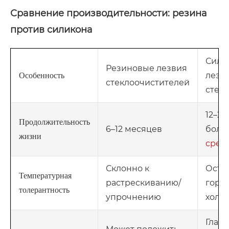
Сравнение производительности: резина
против силикона
Сили
Резиновые лезвия
лезв
Особенность
стеклоочистителей
стек
12–24
Продолжительность
6–12 месяцев
более
жизни
сред
Склонно к
Оста
Температурная
растрескиванию/
горя
толерантность
упрочнению
холо
Гладк